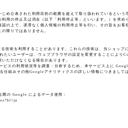
かじめ公表された利用目的の範囲を超えて取り扱われているという
の利用の停止又は消去（以下「利用停止等」といいます。）を求め
確認の上で、遅滞なく個人情報の利用停止等を行い、その旨をお客
この限りではありません。
に類する技術を利用することがあります。これらの技術は、当ショッ
されたいユーザーは、ウェブブラウザの設定を変更することによりCoo
用いただけなくなる場合があります。
スの利用状況等を調査・分析するため、本サービス上に Google L
れる仕組みその他Googleアナリティクスの詳しい情報につきまし
際の Google によるデータ使用：
tes?hl=ja